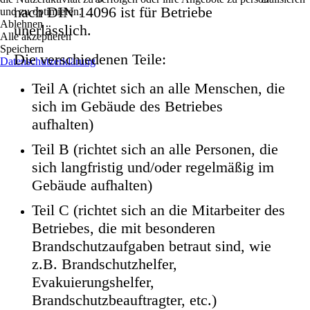
nach DIN 14096 ist für Betriebe
und zu optimieren.
Ablehnen
unerlässlich.
Alle akzeptieren
Speichern
Die verschiedenen Teile:
Datenschutzerklärung
Teil A (richtet sich an alle Menschen, die
sich im Gebäude des Betriebes
aufhalten)
Teil B (richtet sich an alle Personen, die
sich langfristig und/oder regelmäßig im
Gebäude aufhalten)
Teil C (richtet sich an die Mitarbeiter des
Betriebes, die mit besonderen
Brandschutzaufgaben betraut sind, wie
z.B. Brandschutzhelfer,
Evakuierungshelfer,
Brandschutzbeauftragter, etc.)